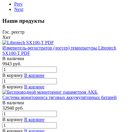
Prev
Next
Наши продукты
Гос. реестр
Хит
Измеритель-регистратор (логгер) температуры Librotech
SX100-T PDF
В наличии
9943
руб.
В корзину
В корзине
В корзину
В корзине
Система мониторинга тяговых аккумуляторных батарей
В наличии
32940
руб.
В корзину
В корзине
В корзину
В корзине