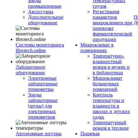
зонды
температурных
промышленные
грузов
Аксессуары
Регистрация
Дополнительное
параметров
П
оборудование
микроклимата при
Д
перевозке
фармацевтической
продукции
Системы мониторинга
Микроклимат в
librotech.online
помещениях
Температурно-
влажностный
Лабораторное
режим в музеях и
оборудование
в библиотеках
Электронные
Микроклимат
лабораторные
больничных
термометры
помещений
Зонды
Контроль
лабораторные
температуры и
(щупы) для
влажности в
электронных
школах и детских
термометров
садах
Температурный
режим в теплице
Автономные логгеры
Пищевая