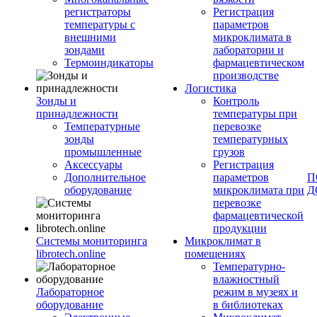
регистраторы
Регистрация
температуры с
параметров
внешними
микроклимата в
зондами
лаборатории и
Термоиндикаторы
фармацевтическом
производстве
Логистика
Зонды и
Контроль
принадлежности
температуры при
Температурные
перевозке
зонды
температурных
промышленные
грузов
Аксессуары
Регистрация
Дополнительное
параметров
П
оборудование
микроклимата при
Д
перевозке
фармацевтической
продукции
Системы мониторинга
Микроклимат в
librotech.online
помещениях
Температурно-
влажностный
Лабораторное
режим в музеях и
оборудование
в библиотеках