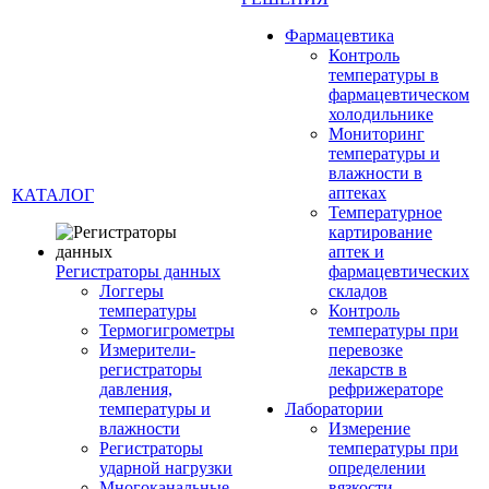
Фармацевтика
Контроль
температуры в
фармацевтическом
холодильнике
Мониторинг
температуры и
влажности в
аптеках
КАТАЛОГ
Температурное
картирование
аптек и
Регистраторы данных
фармацевтических
Логгеры
складов
температуры
Контроль
Термогигрометры
температуры при
Измерители-
перевозке
регистраторы
лекарств в
давления,
рефрижераторе
температуры и
Лаборатории
влажности
Измерение
Регистраторы
температуры при
ударной нагрузки
определении
Многоканальные
вязкости