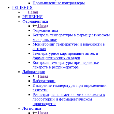
Промышленные контроллеры
РЕШЕНИЯ
Назад
РЕШЕНИЯ
Фармацевтика
Назад
Фармацевтика
Контроль температуры в фармацевтическом
холодильнике
Мониторинг температуры и влажности в
аптеках
Температурное картирование аптек и
фармацевтических складов
Контроль температуры при перевозке
лекарств в рефрижераторе
Лаборатории
Назад
Лаборатории
Измерение температуры при определении
вязкости
Регистрация параметров микроклимата в
лаборатории и фармацевтическом
производстве
Логистика
Назад