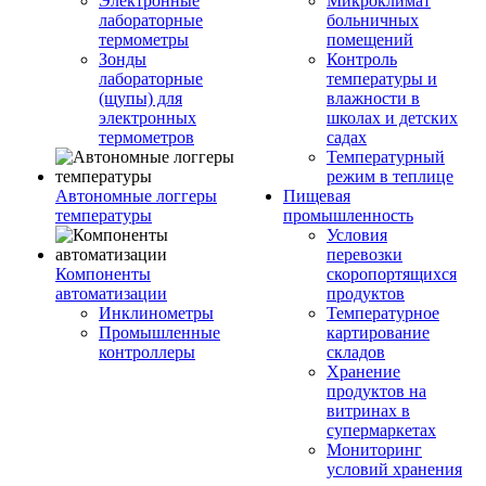
Электронные
Микроклимат
лабораторные
больничных
термометры
помещений
Зонды
Контроль
лабораторные
температуры и
(щупы) для
влажности в
электронных
школах и детских
термометров
садах
Температурный
режим в теплице
Автономные логгеры
Пищевая
температуры
промышленность
Условия
перевозки
Компоненты
скоропортящихся
автоматизации
продуктов
Инклинометры
Температурное
Промышленные
картирование
контроллеры
складов
Хранение
продуктов на
витринах в
супермаркетах
Мониторинг
условий хранения