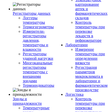
картирование
аптек и
Регистраторы данных
фармацевтических
Логгеры
складов
температуры
Контроль
Термогигрометры
температуры при
Измерители-
перевозке
регистраторы
лекарств в
давления,
рефрижераторе
температуры и
Лаборатории
влажности
Измерение
Регистраторы
температуры при
ударной нагрузки
определении
Многоканальные
вязкости
регистраторы
Регистрация
температуры с
параметров
внешними
микроклимата в
зондами
лаборатории и
Термоиндикаторы
фармацевтическом
производстве
Логистика
Зонды и
Контроль
принадлежности
температуры при
Температурные
перевозке