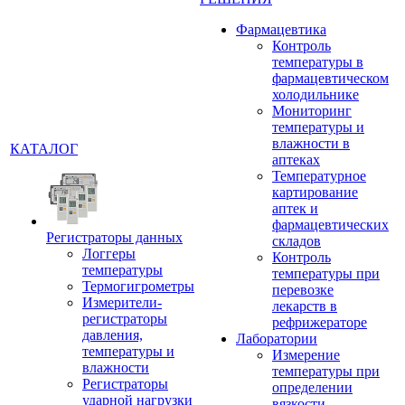
Фармацевтика
Контроль
температуры в
фармацевтическом
холодильнике
Мониторинг
температуры и
влажности в
КАТАЛОГ
аптеках
Температурное
картирование
аптек и
фармацевтических
Регистраторы данных
складов
Логгеры
Контроль
температуры
температуры при
Термогигрометры
перевозке
Измерители-
лекарств в
регистраторы
рефрижераторе
давления,
Лаборатории
температуры и
Измерение
влажности
температуры при
Регистраторы
определении
ударной нагрузки
вязкости