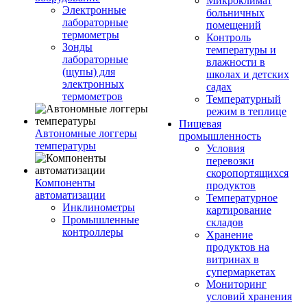
Микроклимат
Электронные
больничных
лабораторные
помещений
термометры
Контроль
Зонды
температуры и
лабораторные
влажности в
(щупы) для
школах и детских
электронных
садах
термометров
Температурный
режим в теплице
Пищевая
Автономные логгеры
промышленность
температуры
Условия
перевозки
скоропортящихся
Компоненты
продуктов
автоматизации
Температурное
Инклинометры
картирование
Промышленные
складов
контроллеры
Хранение
продуктов на
витринах в
супермаркетах
Мониторинг
условий хранения