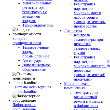
Многоканальные
Регистрация
регистраторы
параметров
температуры с
микроклимата в
внешними
лаборатории и
зондами
фармацевтическом
Термоиндикаторы
производстве
Логистика
Контроль
Зонды и
температуры при
принадлежности
перевозке
Температурные
температурных
зонды
грузов
промышленные
Регистрация
Аксессуары
параметров
П
Дополнительное
микроклимата при
Д
оборудование
перевозке
фармацевтической
продукции
Микроклимат в
Системы мониторинга
помещениях
librotech.online
Температурно-
влажностный
режим в музеях и
Лабораторное
в библиотеках
оборудование