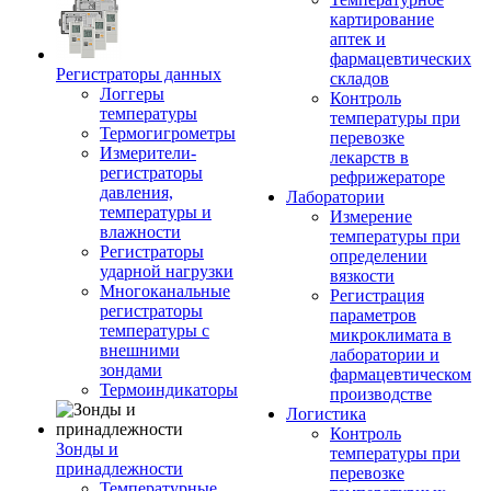
картирование
аптек и
фармацевтических
Регистраторы данных
складов
Логгеры
Контроль
температуры
температуры при
Термогигрометры
перевозке
Измерители-
лекарств в
регистраторы
рефрижераторе
давления,
Лаборатории
температуры и
Измерение
влажности
температуры при
Регистраторы
определении
ударной нагрузки
вязкости
Многоканальные
Регистрация
регистраторы
параметров
температуры с
микроклимата в
внешними
лаборатории и
зондами
фармацевтическом
Термоиндикаторы
производстве
Логистика
Контроль
Зонды и
температуры при
принадлежности
перевозке
Температурные