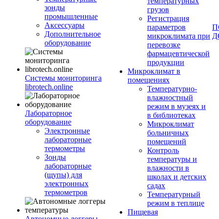
температурных
зонды
грузов
промышленные
Регистрация
Аксессуары
параметров
П
Дополнительное
микроклимата при
Д
оборудование
перевозке
фармацевтической
продукции
Микроклимат в
Системы мониторинга
помещениях
librotech.online
Температурно-
влажностный
режим в музеях и
Лабораторное
в библиотеках
оборудование
Микроклимат
Электронные
больничных
лабораторные
помещений
термометры
Контроль
Зонды
температуры и
лабораторные
влажности в
(щупы) для
школах и детских
электронных
садах
термометров
Температурный
режим в теплице
Пищевая
Автономные логгеры