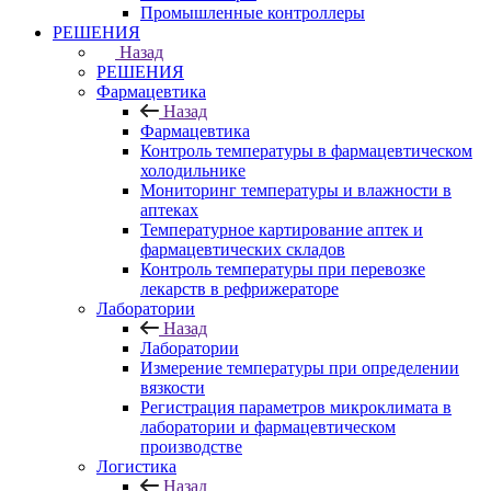
Промышленные контроллеры
РЕШЕНИЯ
Назад
РЕШЕНИЯ
Фармацевтика
Назад
Фармацевтика
Контроль температуры в фармацевтическом
холодильнике
Мониторинг температуры и влажности в
аптеках
Температурное картирование аптек и
фармацевтических складов
Контроль температуры при перевозке
лекарств в рефрижераторе
Лаборатории
Назад
Лаборатории
Измерение температуры при определении
вязкости
Регистрация параметров микроклимата в
лаборатории и фармацевтическом
производстве
Логистика
Назад