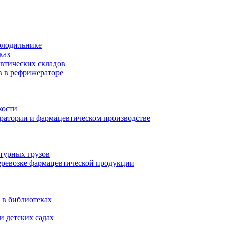
олодильнике
ках
втических складов
в в рефрижераторе
кости
оратории и фармацевтическом производстве
турных грузов
еревозке фармацевтической продукции
 в библиотеках
и детских садах