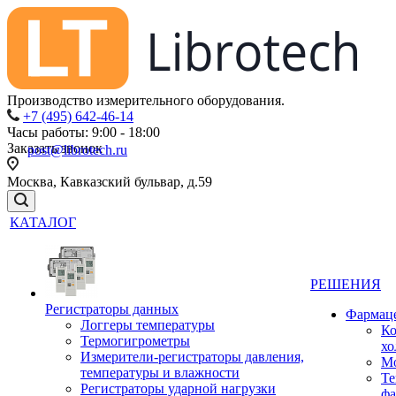
Производство измерительного оборудования.
+7 (495) 642-46-14
Часы работы: 9:00 - 18:00
Заказать звонок
post@librotech.ru
Москва, Кавказский бульвар, д.59
КАТАЛОГ
РЕШЕНИЯ
Регистраторы данных
Фармац
Логгеры температуры
Ко
Термогигрометры
хо
Измерители-регистраторы давления,
Мо
температуры и влажности
Те
Регистраторы ударной нагрузки
фа