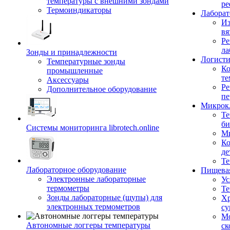
температуры с внешними зондами
ре
Термоиндикаторы
Лабора
Из
вя
Ре
ла
Зонды и принадлежности
Логисти
Температурные зонды
Ко
промышленные
те
Аксессуары
Ре
Дополнительное оборудование
пе
Микрок
Те
би
Системы мониторинга librotech.online
Ми
Ко
де
Те
Лабораторное оборудование
Пищева
Электронные лабораторные
Ус
термометры
Те
Зонды лабораторные (щупы) для
Хр
электронных термометров
су
Мо
Автономные логгеры температуры
ск