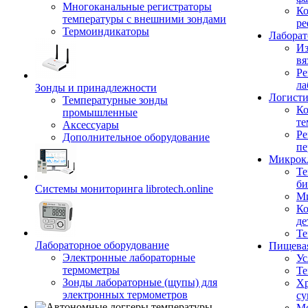
Многоканальные регистраторы
Ко
температуры с внешними зондами
ре
Термоиндикаторы
Лабора
Из
вя
Ре
ла
Зонды и принадлежности
Логисти
Температурные зонды
Ко
промышленные
те
Аксессуары
Ре
Дополнительное оборудование
пе
Микрок
Те
би
Системы мониторинга librotech.online
Ми
Ко
де
Те
Лабораторное оборудование
Пищева
Электронные лабораторные
Ус
термометры
Те
Зонды лабораторные (щупы) для
Хр
электронных термометров
су
Мо