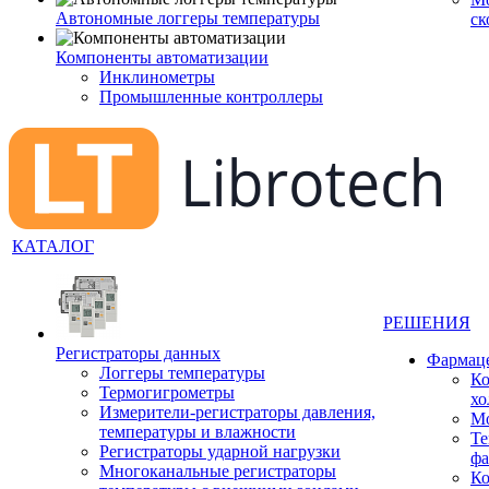
Автономные логгеры температуры
ск
Компоненты автоматизации
Инклинометры
Промышленные контроллеры
КАТАЛОГ
РЕШЕНИЯ
Регистраторы данных
Фармац
Логгеры температуры
Ко
Термогигрометры
хо
Измерители-регистраторы давления,
Мо
температуры и влажности
Те
Регистраторы ударной нагрузки
фа
Многоканальные регистраторы
Ко