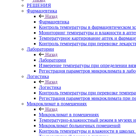
РЕШЕНИЯ
Фармацевтика
Назад
Фармацевтика
Контроль температуры в фармацевтическом х
Мониторинг температуры и влажности в апте
Температурное картирование аптек и фармаце
Контроль температуры при перевозке лекарст
Лаборатории
Назад
Лаборатории
Измерение температуры при определении вяз
Регистрация параметров микроклимата в лаб
Логистика
Назад
Логистика
Контроль температуры при перевозке темпера
Регистрация параметров микроклимата при п
Микроклимат в помещениях
Назад
Микроклимат в помещениях
Температурно-влажностный режим в музеях и
Микроклимат больничных помещений
Контроль температуры и влажности в школах 