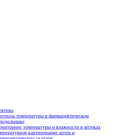
евтика
нтроль температуры в фармацевтическом
лодильнике
ниторинг температуры и влажности в аптеках
мпературное картирование аптек и
рмацевтических складов