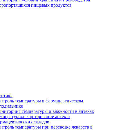
оропортящихся пищевых продуктов
евтика
нтроль температуры в фармацевтическом
лодильнике
ниторинг температуры и влажности в аптеках
мпературное картирование аптек и
рмацевтических складов
нтроль температуры при перевозке лекарств в