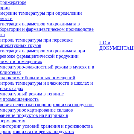
фрижераторе
тории
мерение температуры при определении
зкости
гистрация параметров микроклимата в
боратории и фармацевтическом производстве
ка
нтроль температуры при перевозке
ПО и
мпературных грузов
ДОКУМЕНТАЦ
гистрация параметров микроклимата при
ревозке фармацевтической продукции
лимат в помещениях
мпературно-влажностный режим в музеях и в
блиотеках
кроклимат больничных помещений
нтроль температуры и влажности в школах и
тских садах
мпературный режим в теплице
я промышленность
ловия перевозки скоропортящихся продуктов
мпературное картирование складов
анение продуктов на витринах в
пермаркетах
ниторинг условий хранения и производства
оропортящихся пищевых продуктов