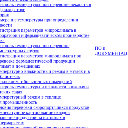
нтроль температуры при перевозке лекарств в
фрижераторе
тории
мерение температуры при определении
зкости
гистрация параметров микроклимата в
боратории и фармацевтическом производстве
ка
нтроль температуры при перевозке
ПО и
мпературных грузов
ДОКУМЕНТАЦ
гистрация параметров микроклимата при
ревозке фармацевтической продукции
лимат в помещениях
мпературно-влажностный режим в музеях и в
блиотеках
кроклимат больничных помещений
нтроль температуры и влажности в школах и
тских садах
мпературный режим в теплице
я промышленность
ловия перевозки скоропортящихся продуктов
мпературное картирование складов
анение продуктов на витринах в
пермаркетах
ниторинг условий хранения и производства