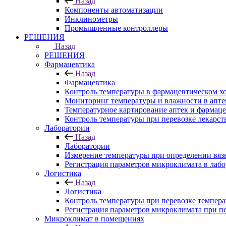
Назад
Компоненты автоматизации
Инклинометры
Промышленные контроллеры
РЕШЕНИЯ
Назад
РЕШЕНИЯ
Фармацевтика
Назад
Фармацевтика
Контроль температуры в фармацевтическом х
Мониторинг температуры и влажности в апте
Температурное картирование аптек и фармаце
Контроль температуры при перевозке лекарст
Лаборатории
Назад
Лаборатории
Измерение температуры при определении вяз
Регистрация параметров микроклимата в лаб
Логистика
Назад
Логистика
Контроль температуры при перевозке темпера
Регистрация параметров микроклимата при п
Микроклимат в помещениях