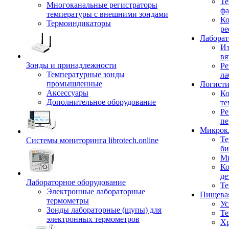
Те
Многоканальные регистраторы
фа
температуры с внешними зондами
Ко
Термоиндикаторы
ре
Лабора
Из
вя
Зонды и принадлежности
Ре
Температурные зонды
ла
промышленные
Логисти
Аксессуары
Ко
Дополнительное оборудование
те
Ре
пе
Микрок
Те
Системы мониторинга librotech.online
би
Ми
Ко
де
Лабораторное оборудование
Те
Электронные лабораторные
Пищева
термометры
Ус
Зонды лабораторные (щупы) для
Те
электронных термометров
Хр