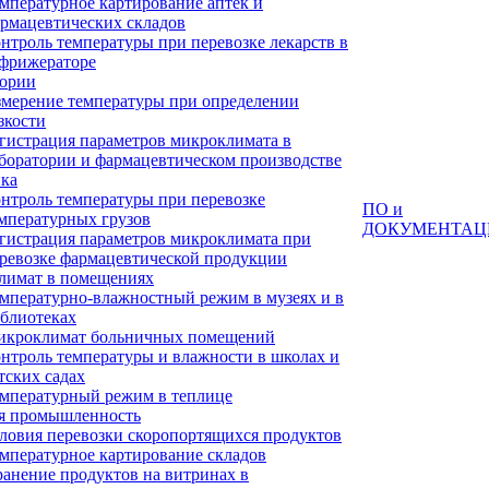
мпературное картирование аптек и
рмацевтических складов
нтроль температуры при перевозке лекарств в
фрижераторе
тории
мерение температуры при определении
зкости
гистрация параметров микроклимата в
боратории и фармацевтическом производстве
ка
нтроль температуры при перевозке
ПО и
мпературных грузов
ДОКУМЕНТАЦ
гистрация параметров микроклимата при
ревозке фармацевтической продукции
лимат в помещениях
мпературно-влажностный режим в музеях и в
блиотеках
кроклимат больничных помещений
нтроль температуры и влажности в школах и
тских садах
мпературный режим в теплице
я промышленность
ловия перевозки скоропортящихся продуктов
мпературное картирование складов
анение продуктов на витринах в