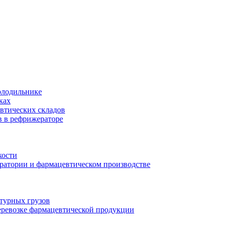
олодильнике
ках
втических складов
в в рефрижераторе
кости
оратории и фармацевтическом производстве
турных грузов
еревозке фармацевтической продукции