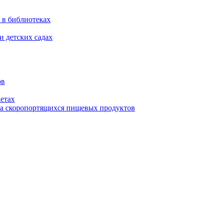
 в библиотеках
и детских садах
ов
етах
ва скоропортящихся пищевых продуктов