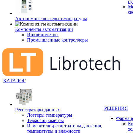
су
Мо
ск
Автономные логгеры температуры
Компоненты автоматизации
Инклинометры
Промышленные контроллеры
КАТАЛОГ
РЕШЕНИЯ
Регистраторы данных
Логгеры температуры
Фармац
Термогигрометры
Ко
Измерители-регистраторы давления,
хо
температуры и влажности