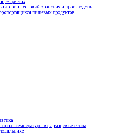
пермаркетах
ниторинг условий хранения и производства
оропортящихся пищевых продуктов
евтика
нтроль температуры в фармацевтическом
лодильнике