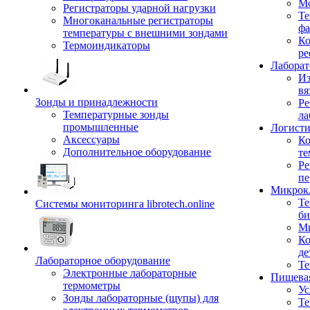
Мо
Регистраторы ударной нагрузки
Те
Многоканальные регистраторы
фа
температуры с внешними зондами
Ко
Термоиндикаторы
ре
Лабора
Из
вя
Зонды и принадлежности
Ре
Температурные зонды
ла
промышленные
Логисти
Аксессуары
Ко
Дополнительное оборудование
те
Ре
пе
Микрок
Те
Системы мониторинга librotech.online
би
Ми
Ко
де
Лабораторное оборудование
Те
Электронные лабораторные
Пищева
термометры
Ус
Зонды лабораторные (щупы) для
Те