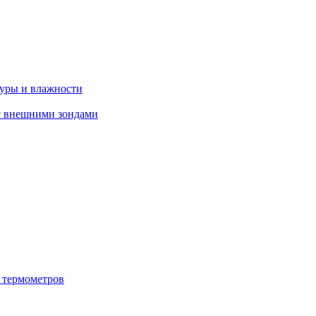
туры и влажности
с внешними зондами
 термометров