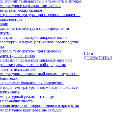
ниторинг температуры и влажности в аптеках
мпературное картирование аптек и
рмацевтических складов
нтроль температуры при перевозке лекарств в
фрижераторе
тории
мерение температуры при определении
зкости
гистрация параметров микроклимата в
боратории и фармацевтическом производстве
ка
нтроль температуры при перевозке
ПО и
мпературных грузов
ДОКУМЕНТАЦ
гистрация параметров микроклимата при
ревозке фармацевтической продукции
лимат в помещениях
мпературно-влажностный режим в музеях и в
блиотеках
кроклимат больничных помещений
нтроль температуры и влажности в школах и
тских садах
мпературный режим в теплице
я промышленность
ловия перевозки скоропортящихся продуктов
мпературное картирование складов