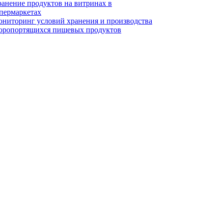
анение продуктов на витринах в
пермаркетах
ниторинг условий хранения и производства
оропортящихся пищевых продуктов