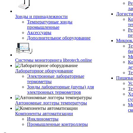
Ре
ла
Логисти
Зонды и принадлежности
Ко
Температурные зонды
те
промышленные
Ре
Аксессуары
пе
Дополнительное оборудование
Микрок
Те
би
Ми
Системы мониторинга librotech.online
Ко
де
Лабораторное оборудование
Те
Электронные лабораторные
Пищева
термометры
Ус
Зонды лабораторные (щупы) для
Те
электронных термометров
Хр
су
Автономные логгеры температуры
Мо
ск
Компоненты автоматизации
Инклинометры
Промышленные контроллеры