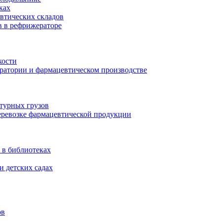
ках
втических складов
в в рефрижераторе
кости
оратории и фармацевтическом производстве
турных грузов
еревозке фармацевтической продукции
 в библиотеках
и детских садах
ов