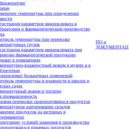
фрижераторе
тории
мерение температуры при определении
зкости
гистрация параметров микроклимата в
боратории и фармацевтическом производстве
ка
нтроль температуры при перевозке
ПО и
мпературных грузов
ДОКУМЕНТАЦ
гистрация параметров микроклимата при
ревозке фармацевтической продукции
лимат в помещениях
мпературно-влажностный режим в музеях и в
блиотеках
кроклимат больничных помещений
нтроль температуры и влажности в школах и
тских садах
мпературный режим в теплице
я промышленность
ловия перевозки скоропортящихся продуктов
мпературное картирование складов
анение продуктов на витринах в
пермаркетах
ниторинг условий хранения и производства
оропортящихся пищевых продуктов