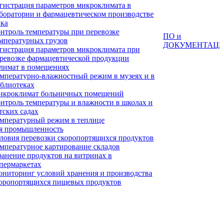
гистрация параметров микроклимата в
боратории и фармацевтическом производстве
ка
нтроль температуры при перевозке
ПО и
мпературных грузов
ДОКУМЕНТАЦ
гистрация параметров микроклимата при
ревозке фармацевтической продукции
лимат в помещениях
мпературно-влажностный режим в музеях и в
блиотеках
кроклимат больничных помещений
нтроль температуры и влажности в школах и
тских садах
мпературный режим в теплице
я промышленность
ловия перевозки скоропортящихся продуктов
мпературное картирование складов
анение продуктов на витринах в
пермаркетах
ниторинг условий хранения и производства
оропортящихся пищевых продуктов