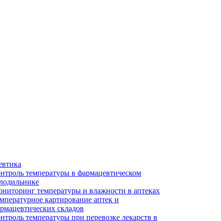
евтика
нтроль температуры в фармацевтическом
лодильнике
ниторинг температуры и влажности в аптеках
мпературное картирование аптек и
рмацевтических складов
нтроль температуры при перевозке лекарств в