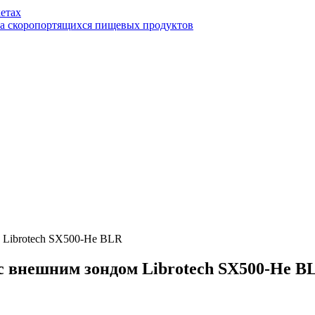
етах
ва скоропортящихся пищевых продуктов
 Librotech SX500-He BLR
с внешним зондом Librotech SX500-He B