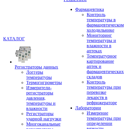
Фармацевтика
Контроль
температуры в
фармацевтическом
холодильнике
Мониторинг
КАТАЛОГ
температуры и
влажности в
аптеках
Температурное
картирование
аптек и
Регистраторы данных
фармацевтических
Логгеры
складов
температуры
Контроль
Термогигрометры
температуры при
Измерители-
перевозке
регистраторы
лекарств в
давления,
рефрижераторе
температуры и
Лаборатории
влажности
Измерение
Регистраторы
температуры при
ударной нагрузки
определении
Многоканальные
вязкости