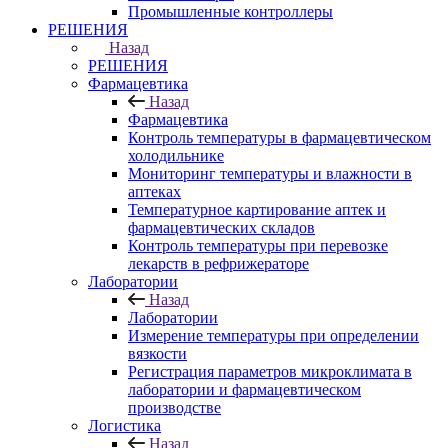
Промышленные контроллеры
РЕШЕНИЯ
Назад
РЕШЕНИЯ
Фармацевтика
Назад
Фармацевтика
Контроль температуры в фармацевтическом
холодильнике
Мониторинг температуры и влажности в
аптеках
Температурное картирование аптек и
фармацевтических складов
Контроль температуры при перевозке
лекарств в рефрижераторе
Лаборатории
Назад
Лаборатории
Измерение температуры при определении
вязкости
Регистрация параметров микроклимата в
лаборатории и фармацевтическом
производстве
Логистика
Назад