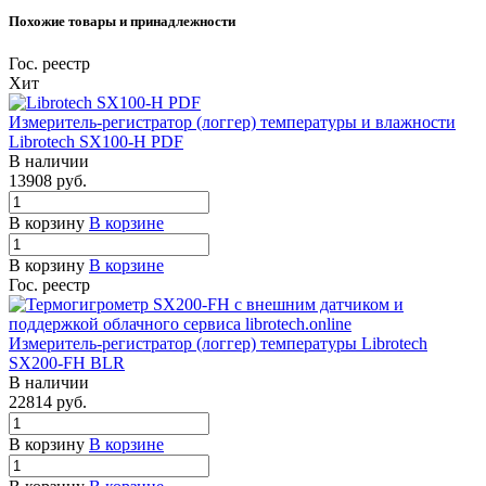
Похожие товары и принадлежности
Гос. реестр
Хит
Измеритель-регистратор (логгер) температуры и влажности
Librotech SX100-H PDF
В наличии
13908
руб.
В корзину
В корзине
В корзину
В корзине
Гос. реестр
Измеритель-регистратор (логгер) температуры Librotech
SX200-FH BLR
В наличии
22814
руб.
В корзину
В корзине