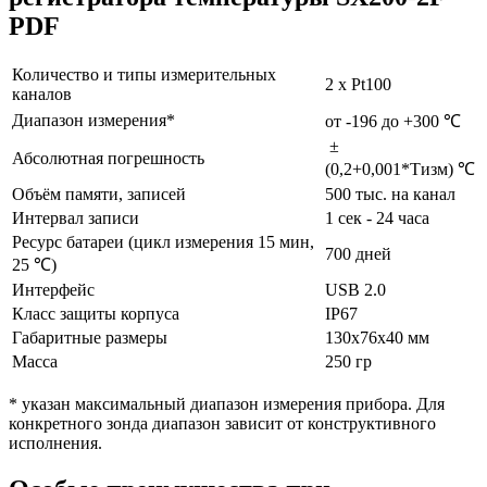
PDF
Количество и типы измерительных
2 x Pt100
каналов
Диапазон измерения*
от -196 до +300 ℃
±
Абсолютная погрешность
(0,2+0,001*Tизм) ℃
Объём памяти, записей
500 тыс. на канал
Интервал записи
1 сек - 24 часа
Ресурс батареи (цикл измерения 15 мин,
700 дней
25 ℃)
Интерфейс
USB 2.0
Класс защиты корпуса
IP67
Габаритные размеры
130x76x40 мм
Масса
250 гр
* указан максимальный диапазон измерения прибора. Для
конкретного зонда диапазон зависит от конструктивного
исполнения.