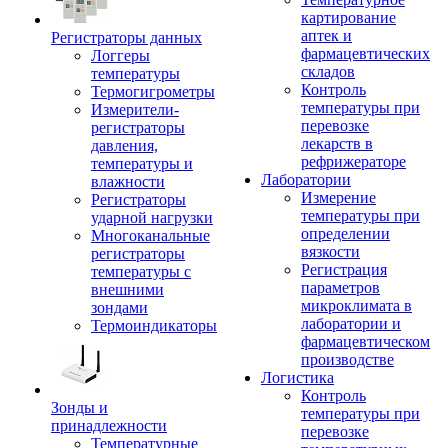
картирование
аптек и
Регистраторы данных
фармацевтических
Логгеры
складов
температуры
Контроль
Термогигрометры
температуры при
Измерители-
перевозке
регистраторы
лекарств в
давления,
рефрижераторе
температуры и
Лаборатории
влажности
Измерение
Регистраторы
температуры при
ударной нагрузки
определении
Многоканальные
вязкости
регистраторы
Регистрация
температуры с
параметров
внешними
микроклимата в
зондами
лаборатории и
Термоиндикаторы
фармацевтическом
производстве
Логистика
Контроль
Зонды и
температуры при
принадлежности
перевозке
Температурные