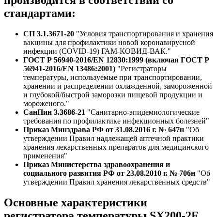
стандартами:
СП 3.1.3671-20
"Условия транспортирования и хранения
вакцины для профилактики новой коронавирусной
инфекции (COVID-19) ГАМ-КОВИД-ВАК."
ГОСТ Р 56940-2016/EN 12830:1999 (включая ГОСТ Р
56941-2016/EN 13486:2001)
"Регистраторы
температуры, используемые при транспортировании,
хранении и распределении охлажденной, замороженной
и глубокой/быстрой заморозки пищевой продукции и
мороженого."
СанПин 3.3686-21
"Санитарно-эпидемиологические
требования по профилактике инфекционных болезней"
Приказ Минздрава РФ от 31.08.2016 г. № 647н
"Об
утверждении Правил надлежащей аптечной практики
хранения лекарственных препаратов для медицинского
применения"
Приказ Министерства здравоохранения и
социального развития РФ от 23.08.2010 г. № 706н
"Об
утверждении Правил хранения лекарственных средств"
Основные характеристики
регистратора температуры SX200-2F