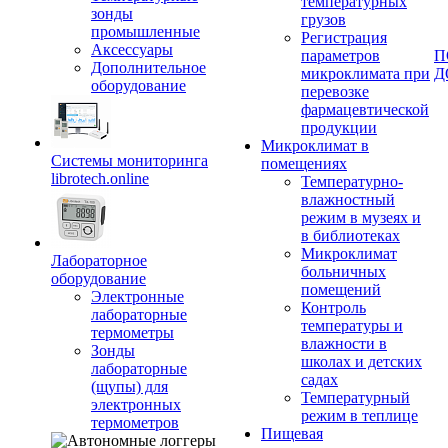
температурных
зонды
грузов
промышленные
Регистрация
Аксессуары
параметров
П
Дополнительное
микроклимата при
Д
оборудование
перевозке
фармацевтической
продукции
Микроклимат в
Системы мониторинга
помещениях
librotech.online
Температурно-
влажностный
режим в музеях и
в библиотеках
Микроклимат
Лабораторное
больничных
оборудование
помещений
Электронные
Контроль
лабораторные
температуры и
термометры
влажности в
Зонды
школах и детских
лабораторные
садах
(щупы) для
Температурный
электронных
режим в теплице
термометров
Пищевая