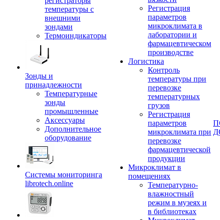
регистраторы
Регистрация
температуры с
параметров
внешними
микроклимата в
зондами
лаборатории и
Термоиндикаторы
фармацевтическом
производстве
Логистика
Контроль
Зонды и
температуры при
принадлежности
перевозке
Температурные
температурных
зонды
грузов
промышленные
Регистрация
Аксессуары
параметров
П
Дополнительное
микроклимата при
Д
оборудование
перевозке
фармацевтической
продукции
Микроклимат в
Системы мониторинга
помещениях
librotech.online
Температурно-
влажностный
режим в музеях и
в библиотеках