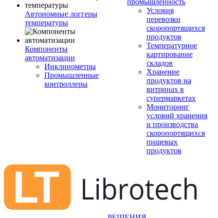
промышленность
Условия
Автономные логгеры
перевозки
температуры
скоропортящихся
продуктов
Температурное
Компоненты
картирование
автоматизации
складов
Инклинометры
Хранение
Промышленные
продуктов на
контроллеры
витринах в
супермаркетах
Мониторинг
условий хранения
и производства
скоропортящихся
пищевых
продуктов
РЕШЕНИЯ