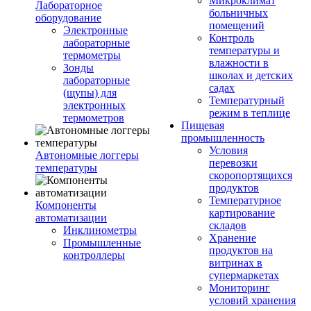
Микроклимат
Лабораторное
больничных
оборудование
помещений
Электронные
Контроль
лабораторные
температуры и
термометры
влажности в
Зонды
школах и детских
лабораторные
садах
(щупы) для
Температурный
электронных
режим в теплице
термометров
Пищевая
промышленность
Условия
Автономные логгеры
перевозки
температуры
скоропортящихся
продуктов
Температурное
Компоненты
картирование
автоматизации
складов
Инклинометры
Хранение
Промышленные
продуктов на
контроллеры
витринах в
супермаркетах
Мониторинг
условий хранения