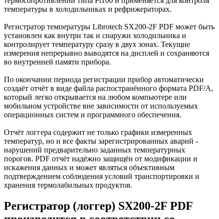
термосопротивлений типа Pt100 и применяется для контроля
температуры в холодильниках и рефрижераторах.
Регистратор температуры Librotech SX200-2F PDF может быть
установлен как внутри так и снаружи холодильника и
контролирует температуру сразу в двух зонах. Текущие
измерения непрерывно выводятся на дисплей и сохраняются
во внутренней памяти прибора.
По окончании периода регистрации прибор автоматически
создаёт отчёт в виде файла распостранённого формата PDF/A,
который легко открывается на любом компьютере или
мобильном устройстве вне зависимости от используемых
операционных систем и программного обеспечения.
Отчёт логгера содержит не только графики измеренных
температур, но и все факты зарегистрированных аварий -
нарушений предварительно заданных температурных
порогов. PDF отчёт надёжно защищён от модификации и
искажения данных и может являться объективным
подтверждением соблюдения условий транспортировки и
хранения термолабильных продуктов.
Регистратор (логгер) SX200-2F PDF
производится в соответствии со