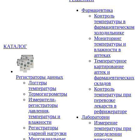
Фармацевтика
Контроль
температуры в
фармацевтическом
холодильнике
Мониторинг
температуры и
КАТАЛОГ
влажности в
аптеках
Температурное
картирование
аптек и
Регистраторы данных
фармацевтических
Логгеры
складов
температуры
Контроль
Термогигрометры
температуры при
Измерители-
перевозке
регистраторы
лекарств в
давления,
рефрижераторе
температуры и
Лаборатории
влажности
Измерение
Регистраторы
температуры при
ударной нагрузки
определении
Многоканальные
вязкости