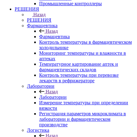
Промышленные контроллеры
РЕШЕНИЯ
Назад
РЕШЕНИЯ
Фармацевтика
Назад
Фармацевтика
Контроль температуры в фармацевтическом
холодильнике
Мониторинг температуры и влажности в
аптеках
Температурное картирование аптек и
фармацевтических складов
Контроль температуры при перевозке
лекарств в рефрижераторе
Лаборатории
Назад
Лаборатории
Измерение температуры при определении
вязкости
Регистрация параметров микроклимата в
лаборатории и фармацевтическом
производстве
Логистика
Назад