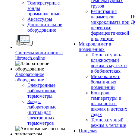
температурных
Температурные
грузов
зонды
Регистрация
промышленные
параметров
П
Аксессуары
микроклимата при
Д
Дополнительное
перевозке
оборудование
фармацевтической
продукции
Микроклимат в
помещениях
Системы мониторинга
Температурно-
librotech.online
влажностный
режим в музеях и
в библиотеках
Лабораторное
Микроклимат
оборудование
больничных
Электронные
помещений
лабораторные
Контроль
термометры
температуры и
Зонды
влажности в
лабораторные
школах и детских
(щупы) для
садах
электронных
Температурный
термометров
режим в теплице
Пищевая