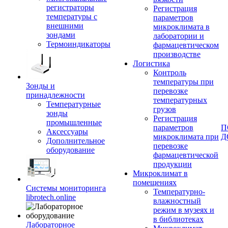
регистраторы
Регистрация
температуры с
параметров
внешними
микроклимата в
зондами
лаборатории и
Термоиндикаторы
фармацевтическом
производстве
Логистика
Контроль
температуры при
Зонды и
перевозке
принадлежности
температурных
Температурные
грузов
зонды
Регистрация
промышленные
параметров
П
Аксессуары
микроклимата при
Д
Дополнительное
перевозке
оборудование
фармацевтической
продукции
Микроклимат в
помещениях
Системы мониторинга
Температурно-
librotech.online
влажностный
режим в музеях и
в библиотеках
Лабораторное