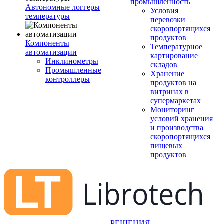
промышленность
Автономные логгеры
Условия
температуры
перевозки
скоропортящихся
продуктов
Компоненты
Температурное
автоматизации
картирование
Инклинометры
складов
Промышленные
Хранение
контроллеры
продуктов на
витринах в
супермаркетах
Мониторинг
условий хранения
и производства
скоропортящихся
пищевых
продуктов
РЕШЕНИЯ