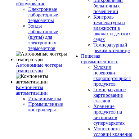
Микроклимат
оборудование
больничных
Электронные
помещений
лабораторные
Контроль
термометры
температуры и
Зонды
влажности в
лабораторные
школах и детских
(щупы) для
садах
электронных
Температурный
термометров
режим в теплице
Пищевая
промышленность
Автономные логгеры
Условия
температуры
перевозки
скоропортящихся
продуктов
Компоненты
Температурное
автоматизации
картирование
Инклинометры
складов
Промышленные
Хранение
контроллеры
продуктов на
витринах в
супермаркетах
Мониторинг
условий хранения