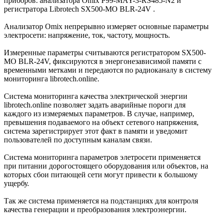
приборов: анализатора Omix P99-MAY-3-RS485-N2 и
регистратора Librotech SX500-MO BLR-24V .
Анализатор Omix непрерывно измеряет основные параметры
электросети: напряжение, ток, частоту, мощность.
Измеренные параметры считываются регистратором SX500-
MO BLR-24V, фиксируются в энергонезависимой памяти с
временными метками и передаются по радиоканалу в систему
мониторинга librotech.online.
Система мониторинга качества электрической энергии
librotech.online позволяет задать аварийные пороги для
каждого из измеряемых параметров. В случае, например,
превышения подаваемого на объект сетевого напряжения,
система зарегистрирует этот факт в памяти и уведомит
пользователей по доступным каналам связи.
Система мониторинга параметров элетросети применяется
при питании дорогостоящего оборудования или объектов, на
которых сбои питающей сети могут привести к большому
ущербу.
Так же система применяется на подстанциях для контроля
качества генерации и преобразования электроэнергии.