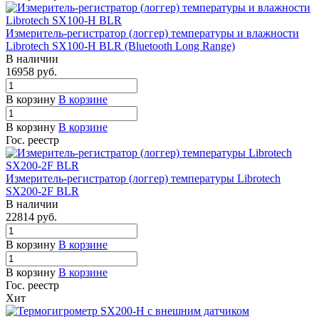
Измеритель-регистратор (логгер) температуры и влажности
Librotech SX100-H BLR (Bluetooth Long Range)
В наличии
16958
руб.
В корзину
В корзине
В корзину
В корзине
Гос. реестр
Измеритель-регистратор (логгер) температуры Librotech
SX200-2F BLR
В наличии
22814
руб.
В корзину
В корзине
В корзину
В корзине
Гос. реестр
Хит