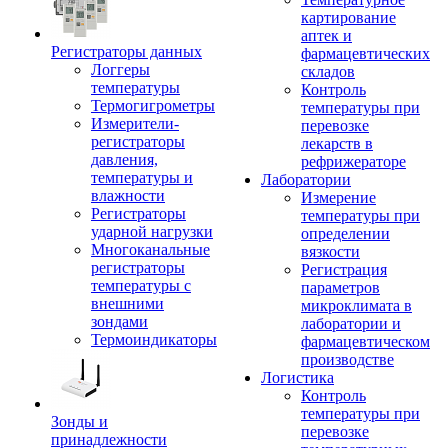
картирование
аптек и
Регистраторы данных
фармацевтических
Логгеры
складов
температуры
Контроль
Термогигрометры
температуры при
Измерители-
перевозке
регистраторы
лекарств в
давления,
рефрижераторе
температуры и
Лаборатории
влажности
Измерение
Регистраторы
температуры при
ударной нагрузки
определении
Многоканальные
вязкости
регистраторы
Регистрация
температуры с
параметров
внешними
микроклимата в
зондами
лаборатории и
Термоиндикаторы
фармацевтическом
производстве
Логистика
Контроль
температуры при
Зонды и
перевозке
принадлежности