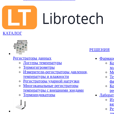
КАТАЛОГ
РЕШЕНИЯ
Регистраторы данных
Фармац
Логгеры температуры
Ко
Термогигрометры
хо
Измерители-регистраторы давления,
Мо
температуры и влажности
Те
Регистраторы ударной нагрузки
фа
Многоканальные регистраторы
Ко
температуры с внешними зондами
ре
Термоиндикаторы
Лабора
Из
вя
Ре
ла