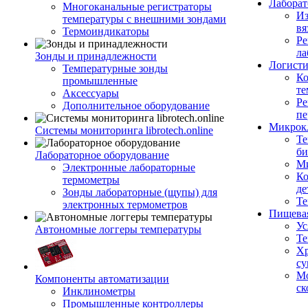
Лабора
Многоканальные регистраторы
Из
температуры с внешними зондами
вя
Термоиндикаторы
Ре
ла
Зонды и принадлежности
Логисти
Температурные зонды
Ко
промышленные
те
Аксессуары
Ре
Дополнительное оборудование
пе
Микрок
Системы мониторинга librotech.online
Те
би
Лабораторное оборудование
Ми
Электронные лабораторные
Ко
термометры
де
Зонды лабораторные (щупы) для
Те
электронных термометров
Пищева
Ус
Автономные логгеры температуры
Те
Хр
су
Мо
Компоненты автоматизации
ск
Инклинометры
Промышленные контроллеры