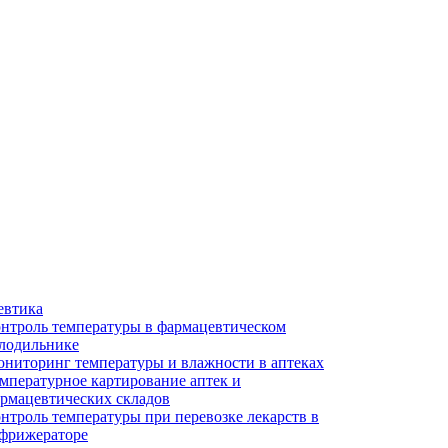
евтика
нтроль температуры в фармацевтическом
лодильнике
ниторинг температуры и влажности в аптеках
мпературное картирование аптек и
рмацевтических складов
нтроль температуры при перевозке лекарств в
фрижераторе