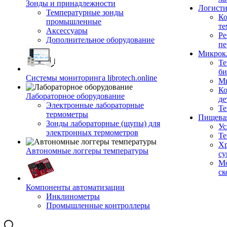
Зонды и принадлежности
Логисти
Температурные зонды
Ко
промышленные
те
Аксессуары
Ре
Дополнительное оборудование
пе
Микрок
Те
би
Системы мониторинга librotech.online
Ми
Ко
Лабораторное оборудование
де
Электронные лабораторные
Те
термометры
Пищева
Зонды лабораторные (щупы) для
Ус
электронных термометров
Те
Хр
Автономные логгеры температуры
су
Мо
ск
Компоненты автоматизации
Инклинометры
Промышленные контроллеры