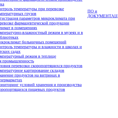
ка
нтроль температуры при перевозке
ПО и
мпературных грузов
ДОКУМЕНТАЦ
гистрация параметров микроклимата при
ревозке фармацевтической продукции
лимат в помещениях
мпературно-влажностный режим в музеях и в
блиотеках
кроклимат больничных помещений
нтроль температуры и влажности в школах и
тских садах
мпературный режим в теплице
я промышленность
ловия перевозки скоропортящихся продуктов
мпературное картирование складов
анение продуктов на витринах в
пермаркетах
ниторинг условий хранения и производства
оропортящихся пищевых продуктов