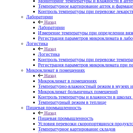
Мониторинг температуры и влажности в апте
Температурное картирование аптек и фармаце
Контроль температуры при перевозке лекарст
Лаборатории
Назад
Лаборатории
Измерение температуры при определении вяз
Регистрация параметров микроклимата в лаб
Логистика
Назад
Логистика
Контроль температуры при перевозке темпера
Регистрация параметров микроклимата при п
Микроклимат в помещениях
Назад
Микроклимат в помещениях
Температурно-влажностный режим в музеях и
Микроклимат больничных помещений
Контроль температуры и влажности в школах 
Температурный режим в теплице
Пищевая промышленность
Назад
Пищевая промышленность
Условия перевозки скоропортящихся продукт
Температурное картирование складов