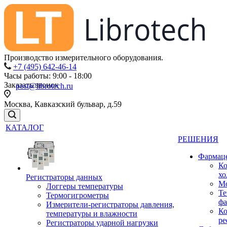
Производство измерительного оборудования.
+7 (495) 642-46-14
Часы работы: 9:00 - 18:00
Заказать звонок
post@librotech.ru
Москва, Кавказский бульвар, д.59
КАТАЛОГ
РЕШЕНИЯ
Фармац
Ко
хо
Регистраторы данных
Мо
Логгеры температуры
Те
Термогигрометры
фа
Измерители-регистраторы давления,
Ко
температуры и влажности
ре
Регистраторы ударной нагрузки