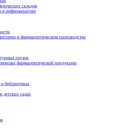
ках
втических складов
в в рефрижераторе
кости
оратории и фармацевтическом производстве
турных грузов
еревозке фармацевтической продукции
 в библиотеках
и детских садах
ов