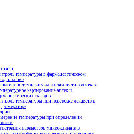
евтика
нтроль температуры в фармацевтическом
лодильнике
ниторинг температуры и влажности в аптеках
мпературное картирование аптек и
рмацевтических складов
нтроль температуры при перевозке лекарств в
фрижераторе
тории
мерение температуры при определении
зкости
гистрация параметров микроклимата в
боратории и фармацевтическом производстве