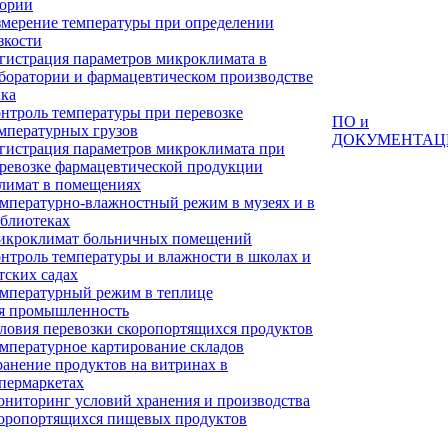
тории
мерение температуры при определении
зкости
гистрация параметров микроклимата в
боратории и фармацевтическом производстве
ка
нтроль температуры при перевозке
ПО и
мпературных грузов
ДОКУМЕНТАЦ
гистрация параметров микроклимата при
ревозке фармацевтической продукции
лимат в помещениях
мпературно-влажностный режим в музеях и в
блиотеках
кроклимат больничных помещений
нтроль температуры и влажности в школах и
тских садах
мпературный режим в теплице
я промышленность
ловия перевозки скоропортящихся продуктов
мпературное картирование складов
анение продуктов на витринах в
пермаркетах
ниторинг условий хранения и производства
оропортящихся пищевых продуктов