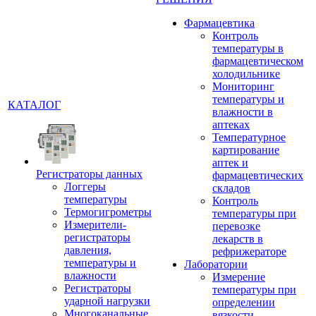
Фармацевтика
Контроль
температуры в
фармацевтическом
холодильнике
Мониторинг
температуры и
КАТАЛОГ
влажности в
аптеках
Температурное
картирование
аптек и
Регистраторы данных
фармацевтических
Логгеры
складов
температуры
Контроль
Термогигрометры
температуры при
Измерители-
перевозке
регистраторы
лекарств в
давления,
рефрижераторе
температуры и
Лаборатории
влажности
Измерение
Регистраторы
температуры при
ударной нагрузки
определении
Многоканальные
вязкости