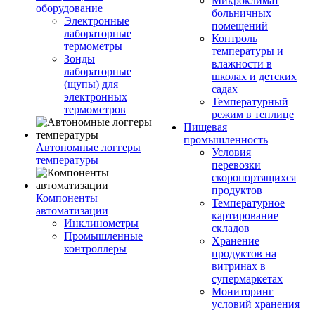
Микроклимат
оборудование
больничных
Электронные
помещений
лабораторные
Контроль
термометры
температуры и
Зонды
влажности в
лабораторные
школах и детских
(щупы) для
садах
электронных
Температурный
термометров
режим в теплице
Пищевая
промышленность
Автономные логгеры
Условия
температуры
перевозки
скоропортящихся
продуктов
Компоненты
Температурное
автоматизации
картирование
Инклинометры
складов
Промышленные
Хранение
контроллеры
продуктов на
витринах в
супермаркетах
Мониторинг
условий хранения