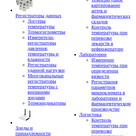
картирование
аптек и
Регистраторы данных
фармацевтических
Логгеры
складов
температуры
Контроль
Термогигрометры
температуры при
Измерители-
перевозке
регистраторы
лекарств в
давления,
рефрижераторе
температуры и
Лаборатории
влажности
Измерение
Регистраторы
температуры при
ударной нагрузки
определении
Многоканальные
вязкости
регистраторы
Регистрация
температуры с
параметров
внешними
микроклимата в
зондами
лаборатории и
Термоиндикаторы
фармацевтическом
производстве
Логистика
Контроль
температуры при
Зонды и
перевозке
принадлежности