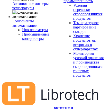
промышленность
Автономные логгеры
Условия
температуры
перевозки
скоропортящихся
продуктов
Компоненты
Температурное
автоматизации
картирование
Инклинометры
складов
Промышленные
Хранение
контроллеры
продуктов на
витринах в
супермаркетах
Мониторинг
условий хранения
и производства
скоропортящихся
пищевых
продуктов
РЕШЕНИЯ