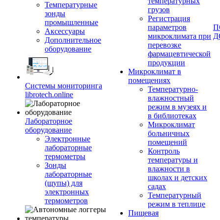
температурных
Температурные
грузов
зонды
Регистрация
промышленные
параметров
П
Аксессуары
микроклимата при
Д
Дополнительное
перевозке
оборудование
фармацевтической
продукции
Микроклимат в
помещениях
Системы мониторинга
Температурно-
librotech.online
влажностный
режим в музеях и
в библиотеках
Лабораторное
Микроклимат
оборудование
больничных
Электронные
помещений
лабораторные
Контроль
термометры
температуры и
Зонды
влажности в
лабораторные
школах и детских
(щупы) для
садах
электронных
Температурный
термометров
режим в теплице
Пищевая