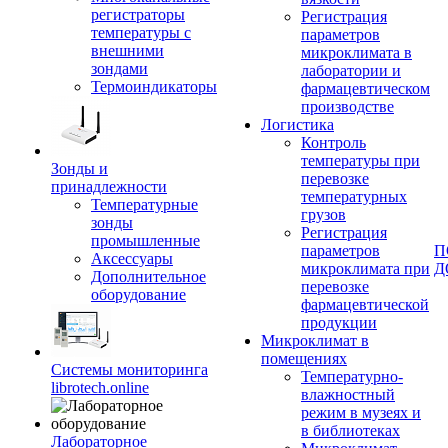
регистраторы
Регистрация
температуры с
параметров
внешними
микроклимата в
зондами
лаборатории и
Термоиндикаторы
фармацевтическом
производстве
Логистика
Контроль
температуры при
Зонды и
перевозке
принадлежности
температурных
Температурные
грузов
зонды
Регистрация
промышленные
параметров
П
Аксессуары
микроклимата при
Д
Дополнительное
перевозке
оборудование
фармацевтической
продукции
Микроклимат в
помещениях
Системы мониторинга
Температурно-
librotech.online
влажностный
режим в музеях и
в библиотеках
Лабораторное