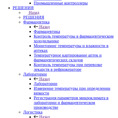
Промышленные контроллеры
РЕШЕНИЯ
Назад
РЕШЕНИЯ
Фармацевтика
Назад
Фармацевтика
Контроль температуры в фармацевтическом
холодильнике
Мониторинг температуры и влажности в
аптеках
Температурное картирование аптек и
фармацевтических складов
Контроль температуры при перевозке
лекарств в рефрижераторе
Лаборатории
Назад
Лаборатории
Измерение температуры при определении
вязкости
Регистрация параметров микроклимата в
лаборатории и фармацевтическом
производстве
Логистика
Назад