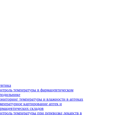
евтика
нтроль температуры в фармацевтическом
лодильнике
ниторинг температуры и влажности в аптеках
мпературное картирование аптек и
рмацевтических складов
нтроль температуры при перевозке лекарств в