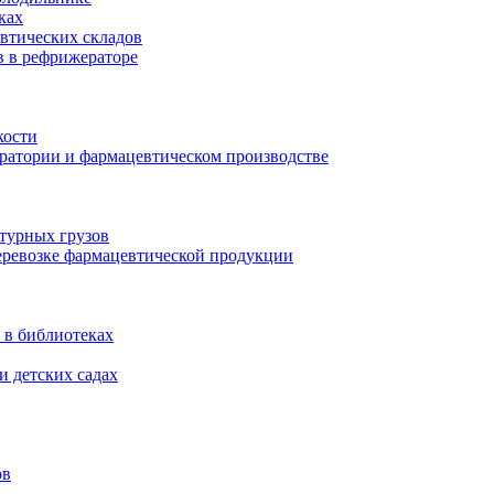
ках
втических складов
в в рефрижераторе
кости
оратории и фармацевтическом производстве
турных грузов
еревозке фармацевтической продукции
 в библиотеках
и детских садах
ов