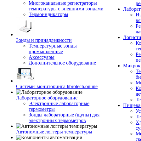
Многоканальные регистраторы
ре
температуры с внешними зондами
Лабора
Термоиндикаторы
Из
вя
Ре
ла
Логисти
Зонды и принадлежности
Ко
Температурные зонды
те
промышленные
Ре
Аксессуары
пе
Дополнительное оборудование
Микрок
Те
би
Ми
Системы мониторинга librotech.online
Ко
де
Лабораторное оборудование
Те
Электронные лабораторные
Пищева
термометры
Ус
Зонды лабораторные (щупы) для
Те
электронных термометров
Хр
су
Автономные логгеры температуры
Мо
ск