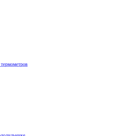
 термометров
олодильнике