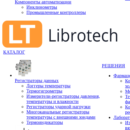
Компоненты автоматизации
Инклинометры
Промышленные контроллеры
КАТАЛОГ
РЕШЕНИЯ
Фармац
Регистраторы данных
Ко
Логгеры температуры
хо
Термогигрометры
Мо
Измерители-регистраторы давления,
Те
температуры и влажности
фа
Регистраторы ударной нагрузки
Ко
Многоканальные регистраторы
ре
температуры с внешними зондами
Лабора
Термоиндикаторы
Из
вя