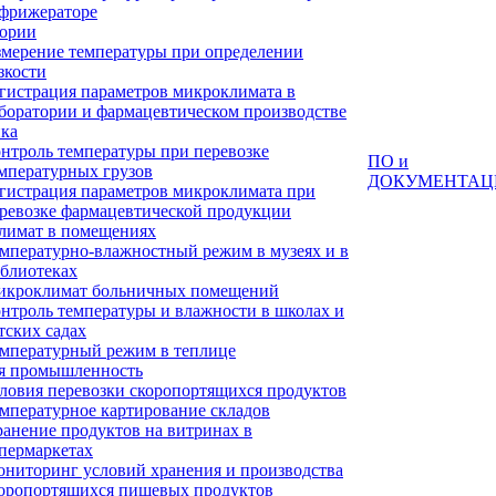
фрижераторе
тории
мерение температуры при определении
зкости
гистрация параметров микроклимата в
боратории и фармацевтическом производстве
ка
нтроль температуры при перевозке
ПО и
мпературных грузов
ДОКУМЕНТАЦ
гистрация параметров микроклимата при
ревозке фармацевтической продукции
лимат в помещениях
мпературно-влажностный режим в музеях и в
блиотеках
кроклимат больничных помещений
нтроль температуры и влажности в школах и
тских садах
мпературный режим в теплице
я промышленность
ловия перевозки скоропортящихся продуктов
мпературное картирование складов
анение продуктов на витринах в
пермаркетах
ниторинг условий хранения и производства
оропортящихся пищевых продуктов