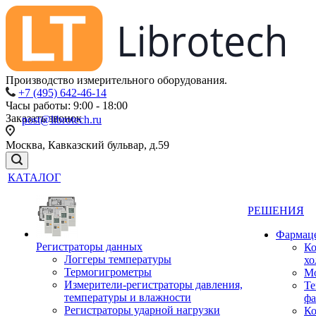
Производство измерительного оборудования.
+7 (495) 642-46-14
Часы работы: 9:00 - 18:00
Заказать звонок
post@librotech.ru
Москва, Кавказский бульвар, д.59
КАТАЛОГ
РЕШЕНИЯ
Фармац
Регистраторы данных
Ко
Логгеры температуры
хо
Термогигрометры
Мо
Измерители-регистраторы давления,
Те
температуры и влажности
фа
Регистраторы ударной нагрузки
Ко