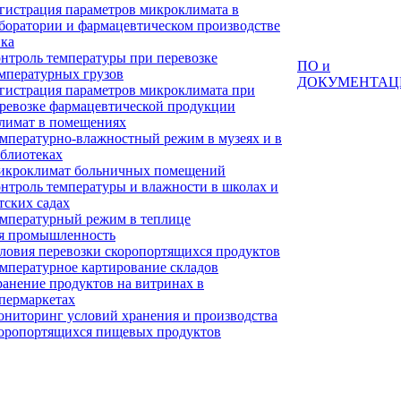
гистрация параметров микроклимата в
боратории и фармацевтическом производстве
ка
нтроль температуры при перевозке
ПО и
мпературных грузов
ДОКУМЕНТАЦ
гистрация параметров микроклимата при
ревозке фармацевтической продукции
лимат в помещениях
мпературно-влажностный режим в музеях и в
блиотеках
кроклимат больничных помещений
нтроль температуры и влажности в школах и
тских садах
мпературный режим в теплице
я промышленность
ловия перевозки скоропортящихся продуктов
мпературное картирование складов
анение продуктов на витринах в
пермаркетах
ниторинг условий хранения и производства
оропортящихся пищевых продуктов