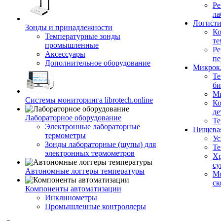
Ре
ла
Логисти
Зонды и принадлежности
Ко
Температурные зонды
те
промышленные
Ре
Аксессуары
пе
Дополнительное оборудование
Микрок
Те
би
Ми
Системы мониторинга librotech.online
Ко
де
Лабораторное оборудование
Те
Электронные лабораторные
Пищева
термометры
Ус
Зонды лабораторные (щупы) для
Те
электронных термометров
Хр
су
Автономные логгеры температуры
Мо
ск
Компоненты автоматизации
Инклинометры
Промышленные контроллеры