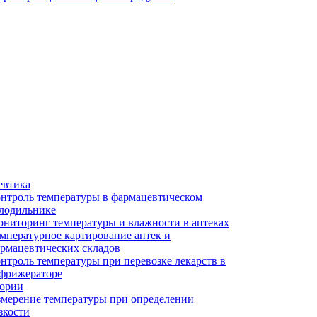
евтика
нтроль температуры в фармацевтическом
лодильнике
ниторинг температуры и влажности в аптеках
мпературное картирование аптек и
рмацевтических складов
нтроль температуры при перевозке лекарств в
фрижераторе
тории
мерение температуры при определении
зкости