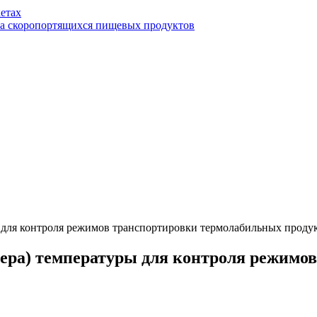
етах
ва скоропортящихся пищевых продуктов
ы для контроля режимов транспортировки термолабильных продук
ггера) температуры для контроля режим